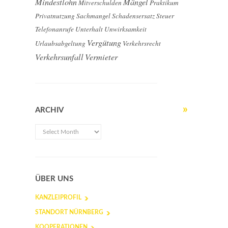
Mindestlohn
Mängel
Mitverschulden
Praktikum
Privatnutzung
Sachmangel
Schadensersatz
Steuer
Telefonanrufe
Unterhalt
Unwirksamkeit
Vergütung
Urlaubsabgeltung
Verkehrsrecht
Verkehrsunfall
Vermieter
ARCHIV
ÜBER UNS
KANZLEIPROFIL
STANDORT NÜRNBERG
KOOPERATIONEN