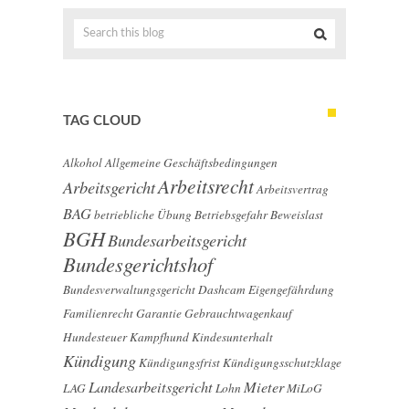
TAG CLOUD
Alkohol
Allgemeine Geschäftsbedingungen
Arbeitsrecht
Arbeitsgericht
Arbeitsvertrag
BAG
betriebliche Übung
Betriebsgefahr
Beweislast
BGH
Bundesarbeitsgericht
Bundesgerichtshof
Bundesverwaltungsgericht
Dashcam
Eigengefährdung
Familienrecht
Garantie
Gebrauchtwagenkauf
Hundesteuer
Kampfhund
Kindesunterhalt
Kündigung
Kündigungsfrist
Kündigungsschutzklage
Landesarbeitsgericht
Mieter
LAG
Lohn
MiLoG