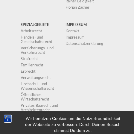
Rainer Leidigkeit
Florian Zacher
SPEZIALGEBIETE
IMPRESSUM
Arbeitsrecht
Kontakt
Handels- und
Impressum
Gesellschaftsrecht
Datenschutzerklärung
Versicherungs- und
Verkehrsrecht
Strafrecht
Familienrecht
Erbrecht
Verwaltungsrecht
Hochschul- und
Wissenschaftsrecht
Öffentliches
Wirtschaftsrecht
Privates Baurecht und
Architektenrecht
Wir benutzen Cookies um die Nutzerfreundlichkeit
der Webseite zu verbessen. Durch Deinen Besuch
copyright 2012 -
Law & Legal WordPress theme
stimmst Du dem zu.