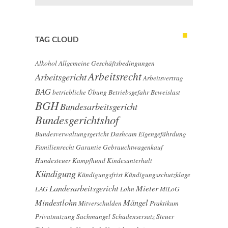
TAG CLOUD
Alkohol
Allgemeine Geschäftsbedingungen
Arbeitsrecht
Arbeitsgericht
Arbeitsvertrag
BAG
betriebliche Übung
Betriebsgefahr
Beweislast
BGH
Bundesarbeitsgericht
Bundesgerichtshof
Bundesverwaltungsgericht
Dashcam
Eigengefährdung
Familienrecht
Garantie
Gebrauchtwagenkauf
Hundesteuer
Kampfhund
Kindesunterhalt
Kündigung
Kündigungsfrist
Kündigungsschutzklage
Landesarbeitsgericht
Mieter
LAG
Lohn
MiLoG
Mindestlohn
Mängel
Mitverschulden
Praktikum
Privatnutzung
Sachmangel
Schadensersatz
Steuer